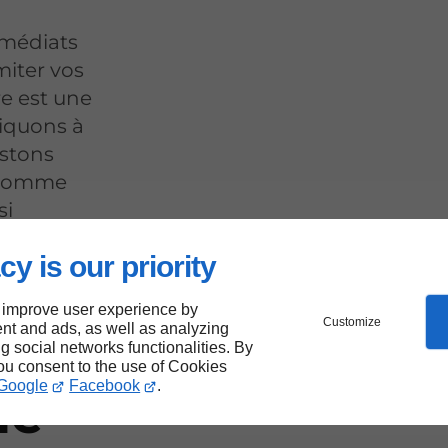
médiats
iter vos
re est une
iquons à
estons
, comme
si
cy is our priority
 improve user experience by
Customize
nt and ads, as well as analyzing
e
ng social networks functionalities. By
you consent to the use of Cookies
Google
Facebook
.
de