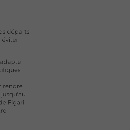
os départs
 éviter
s'adapte
ifiques
r rendre
e jusqu'au
de Figari
tre