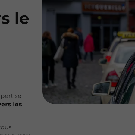
s le
pertise
ers les
.
 vous