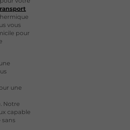
 pour votre
transport
 thermique
ous vous
icile pour
e
 une
ous
pour une
. Notre
eux capable
e sans