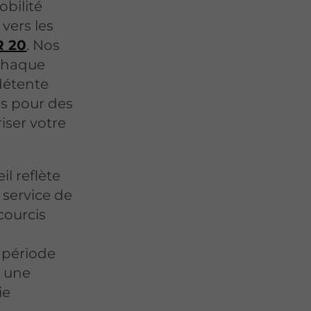
bilité
 vers les
R 20
. Nos
 chaque
détente
s pour des
iser votre
l reflète
 service de
courcis
 période
r une
ie