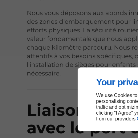
Nous vous déposons aux abords im
des zones d'embarquement pour lim
efforts physiques. La sécurité routiè
valeur fondamentale que nous appl
chaque kilomètre parcouru. Nous r
attentifs à vos besoins spécifiques
l'installation de sièges pour enfants 
nécessaire.
Your priva
We use Cookies to
personalising conte
Liaison rapid
traffic and optimizi
clicking "I Agree" 
from our providers
avec le port 