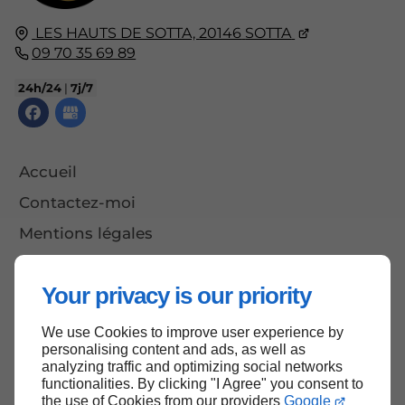
LES HAUTS DE SOTTA,
20146
SOTTA
09 70 35 69 89
24h/24
|
7j/7
Accueil
Contactez-moi
Mentions légales
Plan du site
Your privacy is our priority
We use Cookies to improve user experience by
Haut de page
personalising content and ads, as well as
analyzing traffic and optimizing social networks
functionalities. By clicking "I Agree" you consent to
the use of Cookies from our providers
Google