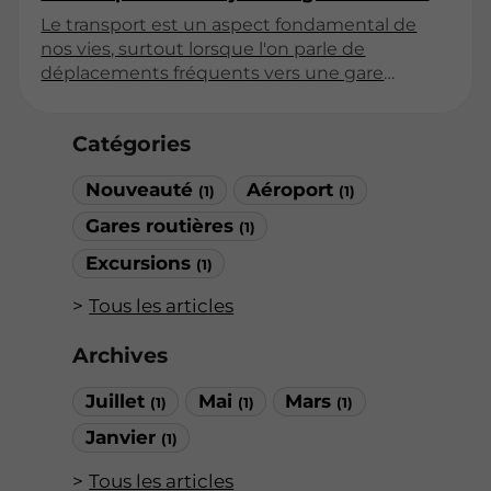
Le transport est un aspect fondamental de
nos vies, surtout lorsque l'on parle de
déplacements fréquents vers une gare
routière. Opter pour un taxi disponible 24h/24
présente de multiples avantages qui peuvent
Catégories
transformer votre expérience de voyage. Cet
article explore les différents bénéfices d'avoir
Nouveauté
Aéroport
accès à un service de taxi constant, en
(1)
(1)
mettant l'accent sur la flexibilité, la sécurité et
Gares routières
(1)
le confort.
Excursions
(1)
Tous les articles
Archives
Juillet
Mai
Mars
(1)
(1)
(1)
Janvier
(1)
Tous les articles