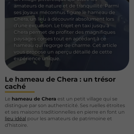
amateurs de nature et de tranquillité. Parmi
ses joyaux méconnus figure le hameau de
Chera, un lieu à découvrir absolument lors
d’une excursion. Le trajet en taxi jusqu'à
Chera permet de profiter des magnifiques
paysages corses tout en accédant à ce
hameau qui regorge de charme. Cet article
vous propose un aperçu détaillé de cette
expérience unique.
Le hameau de Chera : un trésor
caché
Le
hameau de Chera
est un petit village qui se
distingue par son authenticité. Ses ruelles étroites
et ses maisons traditionnelles en pierre en font un
lieu idéal
pour les amateurs de patrimoine et
d’histoire.