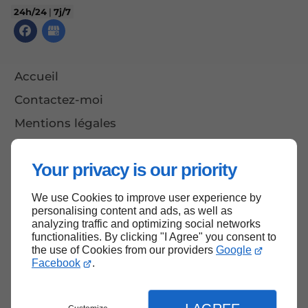
24h/24
|
7j/7
Accueil
Contactez-moi
Mentions légales
Plan du site
Your privacy is our priority
We use Cookies to improve user experience by
Haut de page
personalising content and ads, as well as
analyzing traffic and optimizing social networks
functionalities. By clicking "I Agree" you consent to
the use of Cookies from our providers
Google
Facebook
.